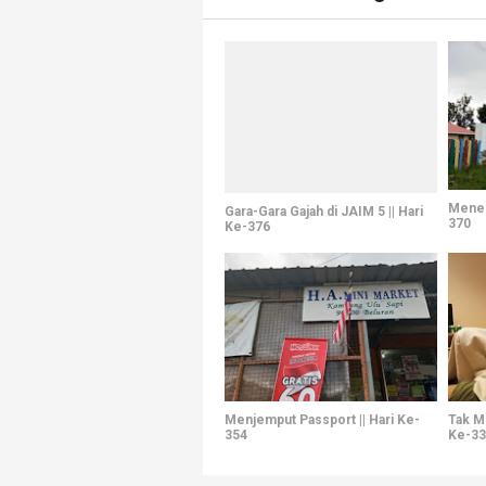
Menem
Gara-Gara Gajah di JAIM 5 || Hari
370
Ke-376
Menjemput Passport || Hari Ke-
Tak M
354
Ke-33