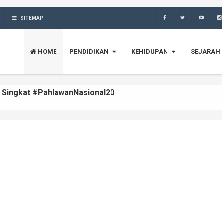
SITEMAP
HOME
PENDIDIKAN
KEHIDUPAN
SEJARAH
ya, Riwayat Singkat #PahlawanNasional19
, Riwayat Singkat #PahlawanNasional18
ngkat #PahlawanNasional17
at Singkat #PahlawanNasional16
, Riwayat Singkat #PahlawanNasional15
iwayat Singkat #PahlawanNasional14