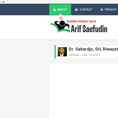
-->
ABOUT
CONTACT
PRIVACY
Ir. H. Djuanda Kartawija
arifsae
-
Feb 11 2021
MGR.A. Sugyopranoto SJ
arifsae
-
Feb 08 2021
Tan Malaka, Riwayat Si
arifsae
-
Feb 04 2021
KH Zainul Arifin, Riway
arifsae
-
Feb 01 2021
Ferdinan Lumban Tobing
arifsae
-
Jan 28 2021
Sukarjo Wiryopranoto, R
arifsae
-
Jan 25 2021