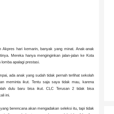
ingkat #PahlawanNasional5
, Riwayat Singkat #PahlawanNasional4
yat Singkat #PahlawanNasional3
ayat Singkat #PahlawanNasional2
bak
 Akpres hari kemarin, banyak yang minat. Anak-anak
kutinya. Mereka hanya menginginkan jalan-jalan ke Kota
kat #PahlawanNasional1
 lomba apalagi prestasi.
ncana Studi untuk Beasiswa? Nih Ada PDF nya😋
pai, ada anak yang sudah tidak pernah terlihat sekolah
 dan meminta ikut. Tentu saja saya tidak mau, karena
ay Beasiswa Unggulan untuk S-2 dan S-3? Mampir sini!!!
ah dulu baru bisa ikut. CLC Terusan 2 tidak bisa
at Singkat #PahlawanNasional20
i ini.
yang berencana akan mengadakan seleksi itu, tapi tidak