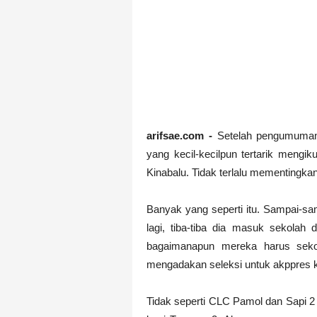
H. Samanhudi, Riwayat S
arifsae
-
Jan 06 2021
Mohammad Husni Thamrin
arifsae
-
Jan 05 2021
R.M. Suryopranoto, Riwa
arifsae
-
Jan 05 2021
Ki Hajar Dewantara, Riw
arifsae
-
Jan 04 2021
Asal Usul Nama Desa Ra
arifsae.com -
Setelah pengumuman
arifsae
-
Jan 03 2021
yang kecil-kecilpun tertarik mengi
Abdul Muis, Profil Sing
Kinabalu. Tidak terlalu mementingkan
arifsae
-
Jan 03 2021
Cari Contoh Proposal Re
Banyak yang seperti itu. Sampai-sam
arifsae
-
Jul 31 2021
lagi, tiba-tiba dia masuk sekolah
Cari Tips dan Contoh Ess
bagaimanapun mereka harus sekol
arifsae
-
Jul 31 2021
Dr. Sahardjo, SH, Riway
mengadakan seleksi untuk akppres kal
arifsae
-
Feb 15 2021
Tidak seperti CLC Pamol dan Sapi 2 