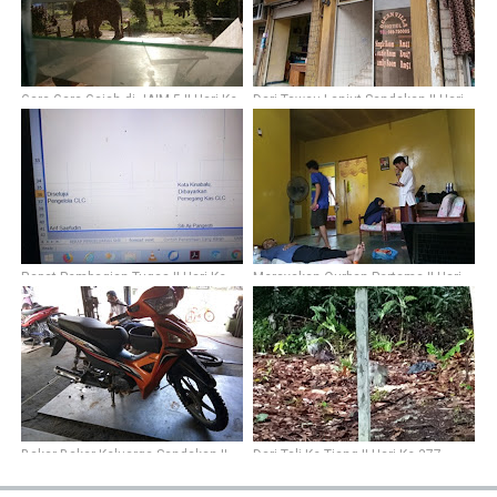
Gara-Gara Gajah di JAIM 5 || Hari Ke-
Dari Tawau Lanjut Sandakan || Hari
376
Ke-361
Rapat Pembagian Tugas || Hari Ke-
Merayakan Qurban Pertama || Hari
335
Ke-348
Bakar-Bakar Keluarga Sandakan ||
Dari Tali Ke Tiang || Hari Ke-377
Hari Ke-351