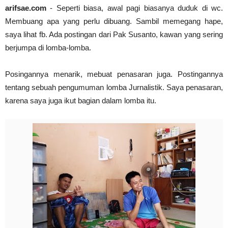
arifsae.com
- Seperti biasa, awal pagi biasanya duduk di wc.
Abdul Muis, Profil Singkat #PahlawanNasional1
Membuang apa yang perlu dibuang. Sambil memegang hape,
arifsae
-
Jan 03 2021
Cari Contoh Proposal Rencana Studi untuk Beasi
saya lihat fb. Ada postingan dari Pak Susanto, kawan yang sering
arifsae
-
Jul 31 2021
berjumpa di lomba-lomba.
Posingannya menarik, mebuat penasaran juga. Postingannya
tentang sebuah pengumuman lomba Jurnalistik. Saya penasaran,
karena saya juga ikut bagian dalam lomba itu.