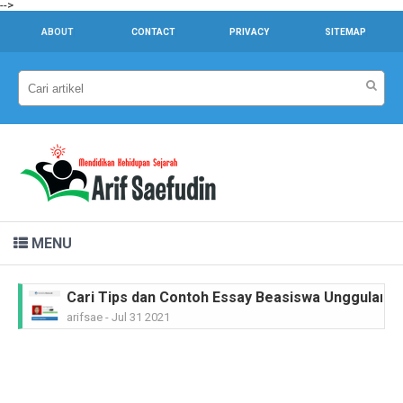
-->
ABOUT
CONTACT
PRIVACY
SITEMAP
MENU
Cari Tips dan Contoh Essay Beasiswa Unggulan unt
arifsae
-
Jul 31 2021
Dr. Sahardjo, SH, Riwayat Singkat #PahlawanNasi
arifsae
-
Feb 15 2021
Ir. H. Djuanda Kartawijaya, Riwayat Singkat #Pah
arifsae
-
Feb 11 2021