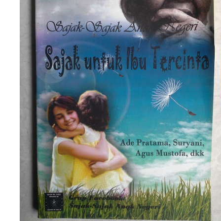
Cari Contoh Proposal Rencana Studi untuk Beasi
arifsae
-
Jul 31 2021
Cari Tips dan Contoh Essay Beasiswa Unggulan unt
arifsae
-
Jul 31 2021