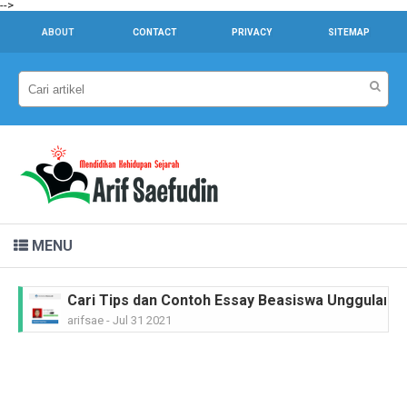
-->
ABOUT
CONTACT
PRIVACY
SITEMAP
MENU
Dr. Sahardjo, SH, Riwayat Singkat #PahlawanNasi
arifsae
-
Feb 15 2021
Ir. H. Djuanda Kartawijaya, Riwayat Singkat #Pah
arifsae
-
Feb 11 2021
MGR.A. Sugyopranoto SJ, Riwayat Singkat #Pahl
arifsae
-
Feb 08 2021