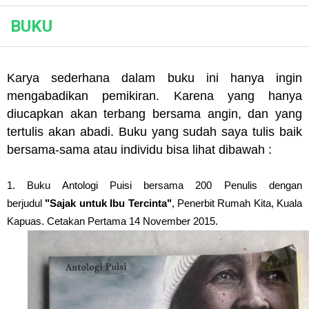
Danudirja Setyabudi, Riwayat Singkat #PahlawanN
BUKU
arifsae
-
Jan 07 2021
HOS Cokroaminoto, Riwayat Singkat #PahlawanN
arifsae
-
Jan 06 2021
Bagian Bangunan Kraton Surakarta Part 3 #Habis
Karya sederhana dalam buku ini hanya ingin
arifsae
-
Jan 06 2021
mengabadikan pemikiran. Karena yang hanya
Bagian Bangunan Kraton Surakarta Part 2
diucapkan akan terbang bersama angin, dan yang
arifsae
-
Jan 06 2021
tertulis akan abadi. Buku yang sudah saya tulis baik
H. Samanhudi, Riwayat Singkat #PahlawanNasiona
bersama-sama atau individu bisa lihat dibawah :
arifsae
-
Jan 06 2021
Mohammad Husni Thamrin, Riwayat Singkat #Pah
arifsae
-
Jan 05 2021
1. Buku Antologi Puisi bersama 200 Penulis dengan
R.M. Suryopranoto, Riwayat Singkat #PahlawanNa
berjudul
"Sajak untuk Ibu Tercinta"
, Penerbit Rumah Kita, Kuala
arifsae
-
Jan 05 2021
Kapuas. Cetakan Pertama 14 November 2015.
Ki Hajar Dewantara, Riwayat Singkat #PahlawanN
arifsae
-
Jan 04 2021
Asal Usul Nama Desa Rabak
arifsae
-
Jan 03 2021
Abdul Muis, Profil Singkat #PahlawanNasional1
arifsae
-
Jan 03 2021