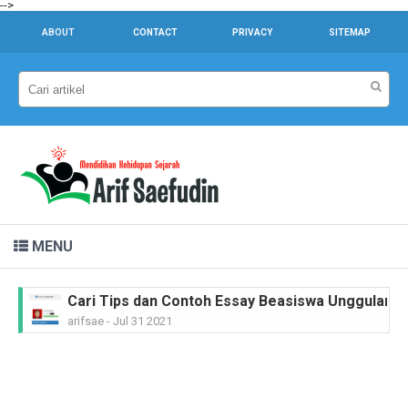
-->
ABOUT
CONTACT
PRIVACY
SITEMAP
MENU
Cari Tips dan Contoh Essay Beasiswa Unggulan unt
arifsae
-
Jul 31 2021
Dr. Sahardjo, SH, Riwayat Singkat #PahlawanNasi
arifsae
-
Feb 15 2021
Ir. H. Djuanda Kartawijaya, Riwayat Singkat #Pah
arifsae
-
Feb 11 2021