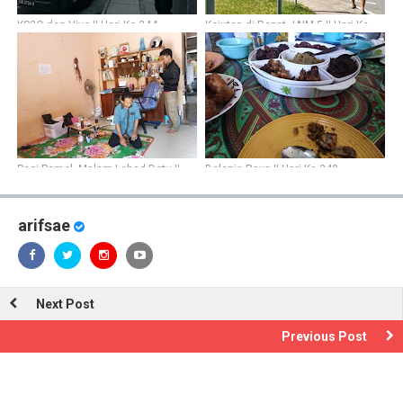
KS2O dan Vivo || Hari Ke-344
Kejutan di Rapat JAIM 5 || Hari Ke-
337
Pagi Pamol, Malam Lahad Datu ||
Belanja Raya || Hari Ke-349
Hari Ke-336
arifsae
Next Post
Previous Post