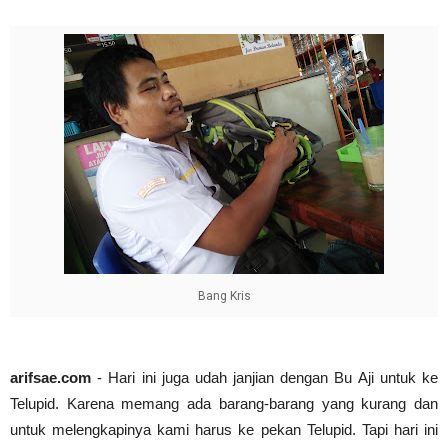
Abdul Muis, Profil Singkat #PahlawanNasional1
arifsae
-
Jan 03 2021
Cari Contoh Proposal Rencana Studi untuk Beasi
arifsae
-
Jul 31 2021
Bang Kris
arifsae.com
- Hari ini juga udah janjian dengan Bu Aji untuk ke
Telupid. Karena memang ada barang-barang yang kurang dan
untuk melengkapinya kami harus ke pekan Telupid. Tapi hari ini