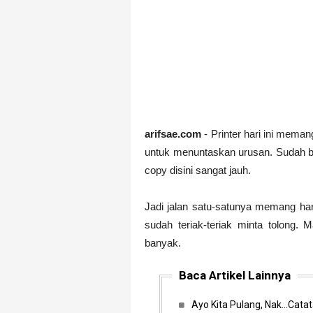
Bagian Bangunan Kraton 
arifsae
-
Jan 06 2021
Bagian Bangunan Kraton 
arifsae
-
Jan 06 2021
H. Samanhudi, Riwayat S
arifsae
-
Jan 06 2021
Mohammad Husni Thamrin
arifsae
-
Jan 05 2021
R.M. Suryopranoto, Riwa
arifsae.com
- Printer hari ini meman
arifsae
-
Jan 05 2021
untuk menuntaskan urusan. Sudah b
Ki Hajar Dewantara, Riw
copy disini sangat jauh.
arifsae
-
Jan 04 2021
Asal Usul Nama Desa Ra
Jadi jalan satu-satunya memang haru
arifsae
-
Jan 03 2021
sudah teriak-teriak minta tolong.
Abdul Muis, Profil Sing
banyak.
arifsae
-
Jan 03 2021
Cari Contoh Proposal Re
Baca Artikel Lainnya
arifsae
-
Jul 31 2021
Ayo Kita Pulang, Nak...Cat