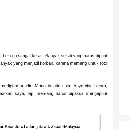
Surakarta Part 3 #Habis
Surakarta Part 2
ingkat #PahlawanNasional5
, Riwayat Singkat #PahlawanNasional4
yat Singkat #PahlawanNasional3
g bekerja sangat keras. Banyak sekali yang harus diprint
anyak yang menjadi korban, karena memang untuk foto
ayat Singkat #PahlawanNasional2
bak
s diprint sendiri. Mungkin kalau pirnternya bisa bicara,
 Maafkan saya, tapi memang harus dipaksa mengeprint
kat #PahlawanNasional1
ncana Studi untuk Beasiswa? Nih Ada PDF nya😋
atan Kecil Guru Ladang Sawit, Sabah-Malaysia