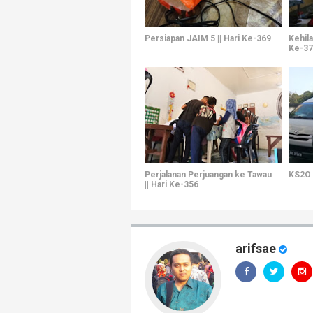
Persiapan JAIM 5 || Hari Ke-369
Kehila
Ke-37
Perjalanan Perjuangan ke Tawau
KS2O d
|| Hari Ke-356
arifsae