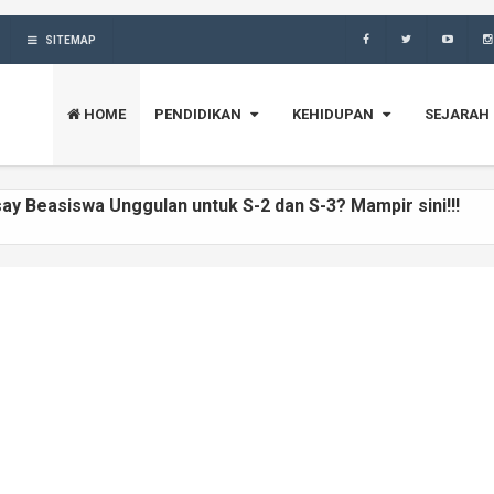
SITEMAP
HOME
PENDIDIKAN
KEHIDUPAN
SEJARAH
ay Beasiswa Unggulan untuk S-2 dan S-3? Mampir sini!!!
at Singkat #PahlawanNasional20
ya, Riwayat Singkat #PahlawanNasional19
, Riwayat Singkat #PahlawanNasional18
ngkat #PahlawanNasional17
at Singkat #PahlawanNasional16