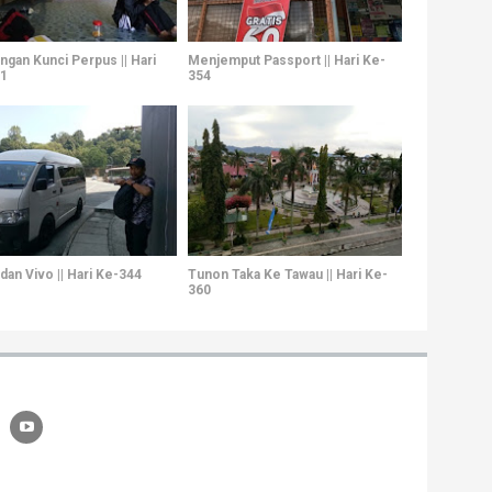
ngan Kunci Perpus || Hari
Menjemput Passport || Hari Ke-
1
354
an Vivo || Hari Ke-344
Tunon Taka Ke Tawau || Hari Ke-
360