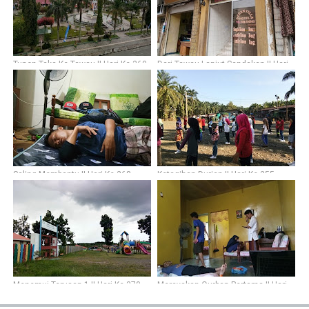
Tunon Taka Ke Tawau || Hari Ke-360
Dari Tawau Lanjut Sandakan || Hari
Ke-361
Saling Membantu || Hari Ke-368
Ketagihan Durian || Hari Ke-355
Menemui Terusan 1 || Hari Ke-370
Merayakan Qurban Pertama || Hari
Ke-348