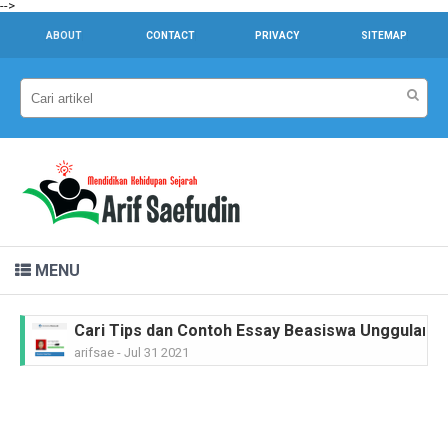
-->
ABOUT
CONTACT
PRIVACY
SITEMAP
MENU
Cari Tips dan Contoh Essay Beasiswa Unggulan unt
arifsae
-
Jul 31 2021
Dr. Sahardjo, SH, Riwayat Singkat #PahlawanNasi
arifsae
-
Feb 15 2021
Ir. H. Djuanda Kartawijaya, Riwayat Singkat #Pah
arifsae
-
Feb 11 2021