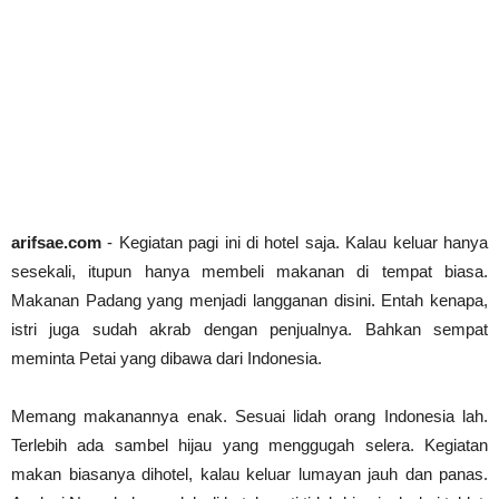
Abdul Muis, Profil Singkat #PahlawanNasional1
arifsae
-
Jan 03 2021
Cari Contoh Proposal Rencana Studi untuk Beasi
arifsae
-
Jul 31 2021
arifsae.com
- Kegiatan pagi ini di hotel saja. Kalau keluar hanya
sesekali, itupun hanya membeli makanan di tempat biasa.
Makanan Padang yang menjadi langganan disini. Entah kenapa,
istri juga sudah akrab dengan penjualnya. Bahkan sempat
meminta Petai yang dibawa dari Indonesia.
Memang makanannya enak. Sesuai lidah orang Indonesia lah.
Terlebih ada sambel hijau yang menggugah selera. Kegiatan
makan biasanya dihotel, kalau keluar lumayan jauh dan panas.