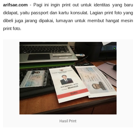
arifsae.com
- Pagi ini ingin print out untuk identitas yang baru
Abdul Muis, Profil Singkat #PahlawanNasional1
didapat, yaitu passport dan kartu konsulat. Lagian print foto yang
arifsae
-
Jan 03 2021
Cari Contoh Proposal Rencana Studi untuk Beasi
dibeli juga jarang dipakai, lumayan untuk membut hangat mesin
arifsae
-
Jul 31 2021
print foto.
Hasil Print