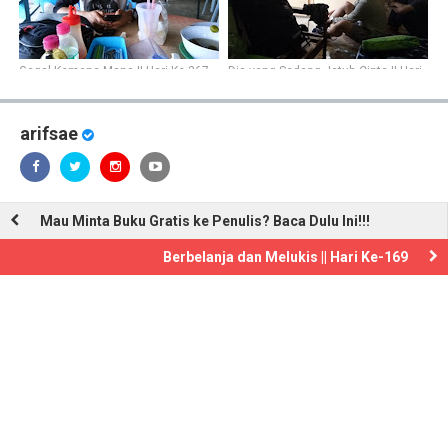
Gagal Kemana-Mana || Hari Ke-367
Dia yang Sedang Jatuh Cinta || Hari
Ke-363
arifsae
Mau Minta Buku Gratis ke Penulis? Baca Dulu Ini!!!
Berbelanja dan Melukis || Hari Ke-169