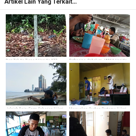
Artikel Lain Yang Terkait...
Dari Tali Ke Tiang || Hari Ke-377
Refresing, Sebelum JAIM || Hari Ke-
373
Jelajah Dairy Farm Seharian || Hari
Merayakan Qurban Pertama || Hari
Ke-345
Ke-348