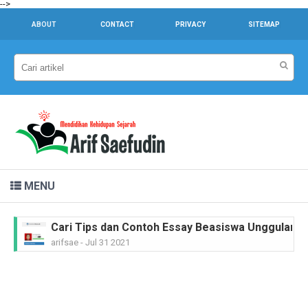
-->
ABOUT
CONTACT
PRIVACY
SITEMAP
MENU
Cari Tips dan Contoh Essay Beasiswa Unggulan unt
arifsae
-
Jul 31 2021
Dr. Sahardjo, SH, Riwayat Singkat #PahlawanNasi
arifsae
-
Feb 15 2021
Ir. H. Djuanda Kartawijaya, Riwayat Singkat #Pah
arifsae
-
Feb 11 2021