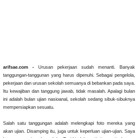
Abdul Muis, Profil Singkat #PahlawanNasional1
arifsae
-
Jan 03 2021
Cari Contoh Proposal Rencana Studi untuk Beasi
arifsae
-
Jul 31 2021
arifsae.com -
Urusan pekerjaan sudah menanti. Banyak
tanggungan-tanggunan yang harus dipenuhi. Sebagai pengelola,
pekerjaan dan urusan sekolah semuanya di bebankan pada saya.
Itu kewajiban dan tanggung jawab, tidak masalah. Apalagi bulan
ini adalah bulan ujian nasioanal, sekolah sedang sibuk-sibuknya
mempersiapkan sesuatu.
Salah satu tanggungan adalah melengkapi foto mereka yang
akan ujian. Disamping itu, juga untuk keperluan ujian-ujian. Saya