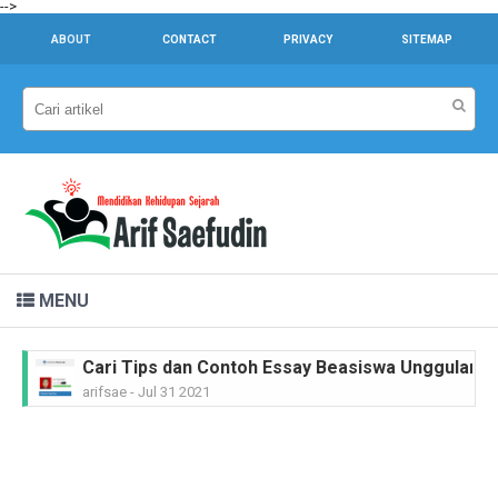
-->
ABOUT
CONTACT
PRIVACY
SITEMAP
MENU
Cari Tips dan Contoh Essay Beasiswa Unggulan unt
arifsae
-
Jul 31 2021
Dr. Sahardjo, SH, Riwayat Singkat #PahlawanNasi
arifsae
-
Feb 15 2021
Ir. H. Djuanda Kartawijaya, Riwayat Singkat #Pah
arifsae
-
Feb 11 2021