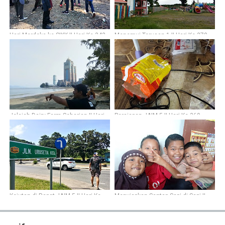
Hari Merdeka ke SIKK || Hari Ke-343
Menemui Terusan 1 || Hari Ke-370
Jelajah Dairy Farm Seharian || Hari
Persiapan JAIM 5 || Hari Ke-369
Ke-345
Kejutan di Rapat JAIM 5 || Hari Ke-
Menyiapkan Santap Sapi di Sapi ||
337
Hari Ke-350