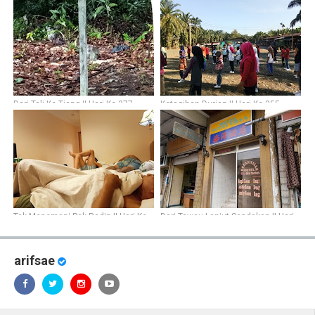
371
Dari Tali Ke Tiang || Hari Ke-377
Ketagihan Durian || Hari Ke-355
Tak Menemani Pak Radin || Hari Ke-
Dari Tawau Lanjut Sandakan || Hari
332
Ke-361
arifsae