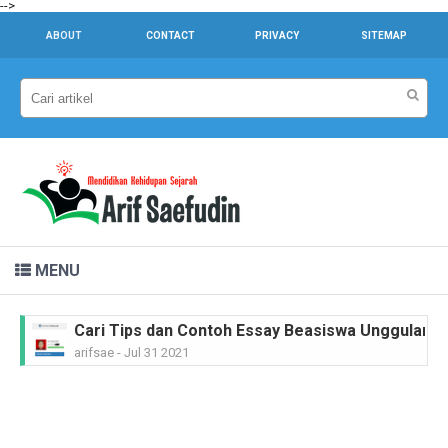
-->
ABOUT
CONTACT
PRIVACY
SITEMAP
MENU
Cari Tips dan Contoh Essay Beasiswa Unggulan unt
arifsae
-
Jul 31 2021
Dr. Sahardjo, SH, Riwayat Singkat #PahlawanNasi
arifsae
-
Feb 15 2021
Ir. H. Djuanda Kartawijaya, Riwayat Singkat #Pah
arifsae
-
Feb 11 2021