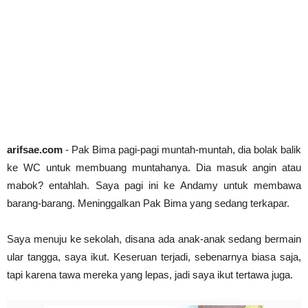
Abdul Muis, Profil Singkat #PahlawanNasional1
arifsae
-
Jan 03 2021
Cari Contoh Proposal Rencana Studi untuk Beasi
arifsae
-
Jul 31 2021
arifsae.com
- Pak Bima pagi-pagi muntah-muntah, dia bolak balik
ke WC untuk membuang muntahanya. Dia masuk angin atau
mabok? entahlah. Saya pagi ini ke Andamy untuk membawa
barang-barang. Meninggalkan Pak Bima yang sedang terkapar.
Saya menuju ke sekolah, disana ada anak-anak sedang bermain
ular tangga, saya ikut. Keseruan terjadi, sebenarnya biasa saja,
tapi karena tawa mereka yang lepas, jadi saya ikut tertawa juga.