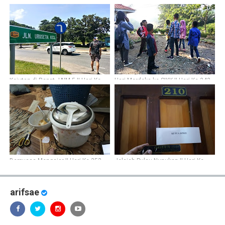
Kejutan di Rapat JAIM 5 || Hari Ke-
Hari Merdeka ke SIKK || Hari Ke-343
337
Berpuasa Mengajar || Hari Ke-353
Jelajah Pulau Nunukan || Hari Ke-
359
arifsae