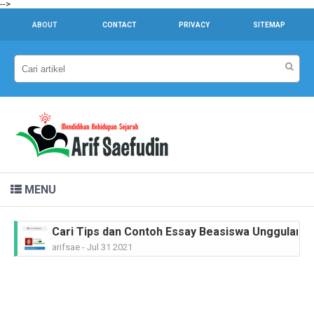
-->
ABOUT
CONTACT
PRIVACY
SITEMAP
MENU
Cari Tips dan Contoh Essay Beasiswa Unggulan unt
arifsae
-
Jul 31 2021
Dr. Sahardjo, SH, Riwayat Singkat #PahlawanNasi
arifsae
-
Feb 15 2021
Ir. H. Djuanda Kartawijaya, Riwayat Singkat #Pah
arifsae
-
Feb 11 2021