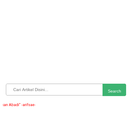
Search
badi" -arifsae-