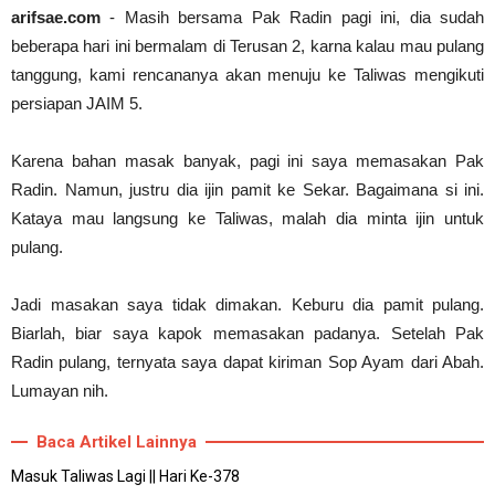
arifsae.com
- Masih bersama Pak Radin pagi ini, dia sudah
Abdul Muis, Profil Singkat #PahlawanNasional1
beberapa hari ini bermalam di Terusan 2, karna kalau mau pulang
arifsae
-
Jan 03 2021
Cari Contoh Proposal Rencana Studi untuk Beasi
tanggung, kami rencananya akan menuju ke Taliwas mengikuti
arifsae
-
Jul 31 2021
persiapan JAIM 5.
Karena bahan masak banyak, pagi ini saya memasakan Pak
Radin. Namun, justru dia ijin pamit ke Sekar. Bagaimana si ini.
Kataya mau langsung ke Taliwas, malah dia minta ijin untuk
pulang.
Jadi masakan saya tidak dimakan. Keburu dia pamit pulang.
Biarlah, biar saya kapok memasakan padanya. Setelah Pak
Radin pulang, ternyata saya dapat kiriman Sop Ayam dari Abah.
Lumayan nih.
Baca Artikel Lainnya
Masuk Taliwas Lagi || Hari Ke-378