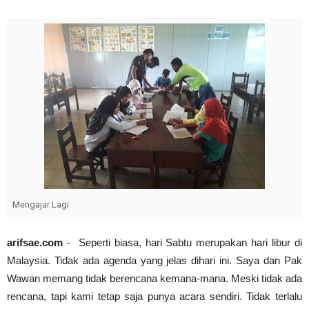
Abdul Muis, Profil Singkat #PahlawanNasional1
arifsae
-
Jan 03 2021
Cari Contoh Proposal Rencana Studi untuk Beasi
arifsae
-
Jul 31 2021
Mengajar Lagi
arifsae.com
- Seperti biasa, hari Sabtu merupakan hari libur di
Malaysia. Tidak ada agenda yang jelas dihari ini. Saya dan Pak
Wawan memang tidak berencana kemana-mana. Meski tidak ada
rencana, tapi kami tetap saja punya acara sendiri. Tidak terlalu