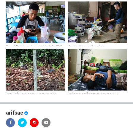
Ke-361
Gagal Kemana-Mana || Hari Ke-367
Harus Pulang Rayakan
Kemenangan || Hari Ke-334
Dari Tali Ke Tiang || Hari Ke-377
Saling Membantu || Hari Ke-368
arifsae