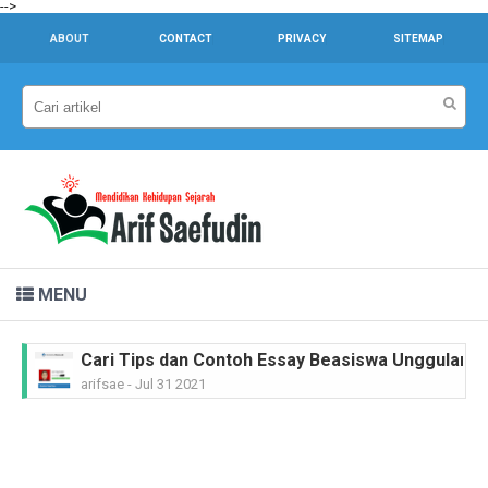
-->
ABOUT
CONTACT
PRIVACY
SITEMAP
MENU
Cari Tips dan Contoh Essay Beasiswa Unggulan unt
arifsae
-
Jul 31 2021
Dr. Sahardjo, SH, Riwayat Singkat #PahlawanNasi
arifsae
-
Feb 15 2021
Ir. H. Djuanda Kartawijaya, Riwayat Singkat #Pah
arifsae
-
Feb 11 2021