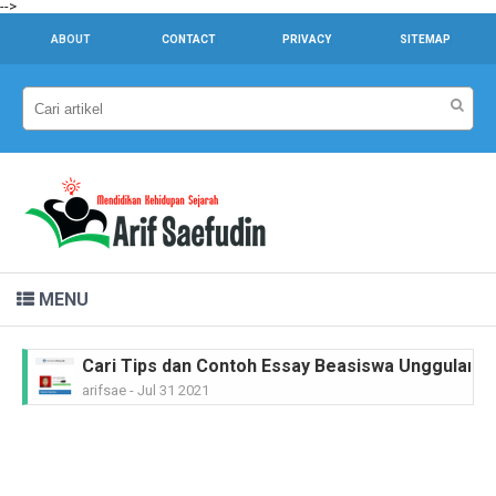
-->
ABOUT
CONTACT
PRIVACY
SITEMAP
MENU
Cari Tips dan Contoh Essay Beasiswa Unggulan unt
arifsae
-
Jul 31 2021
Dr. Sahardjo, SH, Riwayat Singkat #PahlawanNasi
arifsae
-
Feb 15 2021
Ir. H. Djuanda Kartawijaya, Riwayat Singkat #Pah
arifsae
-
Feb 11 2021