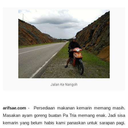
Abdul Muis, Profil Singkat #PahlawanNasional1
arifsae
-
Jan 03 2021
Cari Contoh Proposal Rencana Studi untuk Beasi
arifsae
-
Jul 31 2021
Jalan Ke Nangoh
arifsae.com
- Persediaan makanan kemarin memang masih.
Masakan ayam goreng buatan Pa Tria memang enak. Jadi sisa
kemarin yang belum habis kami panaskan untuk sarapan pagi.