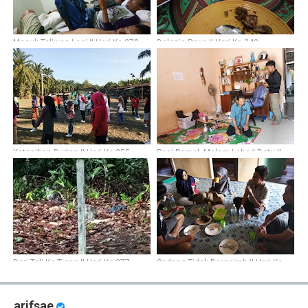
Masuk Taliwas Lagi || Hari Ke-378
Belanja Raya || Hari Ke-349
Ketagihan Durian || Hari Ke-355
Pagi Pamol, Malam Lahad Datu ||
Hari Ke-336
Dari Tali Ke Tiang || Hari Ke-377
Sedang Tidak Bergairah || Hari Ke-
352
arifsae