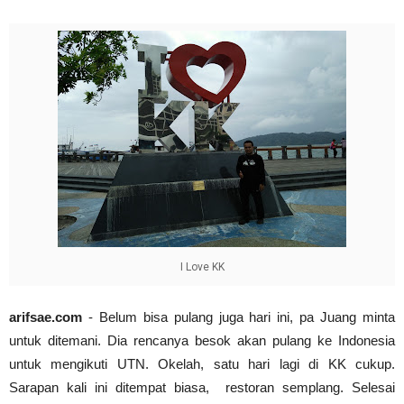
Abdul Muis, Profil Singkat #PahlawanNasional1
arifsae
-
Jan 03 2021
Cari Contoh Proposal Rencana Studi untuk Beasi
arifsae
-
Jul 31 2021
I Love KK
arifsae.com
- Belum bisa pulang juga hari ini, pa Juang minta
untuk ditemani. Dia rencanya besok akan pulang ke Indonesia
untuk mengikuti UTN. Okelah, satu hari lagi di KK cukup.
Sarapan kali ini ditempat biasa, restoran semplang. Selesai