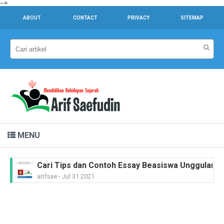
-->
ABOUT
CONTACT
PRIVACY
SITEMAP
MENU
Cari Tips dan Contoh Essay Beasiswa Unggulan unt
arifsae
-
Jul 31 2021
Dr. Sahardjo, SH, Riwayat Singkat #PahlawanNasi
arifsae
-
Feb 15 2021
Ir. H. Djuanda Kartawijaya, Riwayat Singkat #Pah
arifsae
-
Feb 11 2021