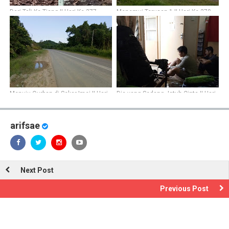
Dari Tali Ke Tiang || Hari Ke-377
Menemui Terusan 1 || Hari Ke-370
Menuju Qurban di Sekar Imej || Hari
Dia yang Sedang Jatuh Cinta || Hari
Ke-347
Ke-363
arifsae
Next Post
Previous Post