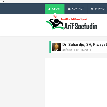
-->
ABOUT
CONTACT
PRIVACY
Dr. Sahardjo, SH, Riway
arifsae
-
Feb 15 2021
Ir. H. Djuanda Kartawija
arifsae
-
Feb 11 2021
MGR.A. Sugyopranoto SJ
arifsae
-
Feb 08 2021
Tan Malaka, Riwayat Si
arifsae
-
Feb 04 2021
KH Zainul Arifin, Riway
arifsae
-
Feb 01 2021
Ferdinan Lumban Tobing
arifsae
-
Jan 28 2021
Sukarjo Wiryopranoto, R
arifsae
-
Jan 25 2021