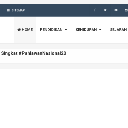
SITEMAP
HOME
PENDIDIKAN
KEHIDUPAN
SEJARAH
at Singkat #PahlawanNasional20
ya, Riwayat Singkat #PahlawanNasional19
, Riwayat Singkat #PahlawanNasional18
ngkat #PahlawanNasional17
at Singkat #PahlawanNasional16
, Riwayat Singkat #PahlawanNasional15
iwayat Singkat #PahlawanNasional14