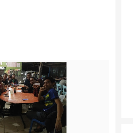
ingkat #PahlawanNasional5
, Riwayat Singkat #PahlawanNasional4
yat Singkat #PahlawanNasional3
ayat Singkat #PahlawanNasional2
bak
kat #PahlawanNasional1
ncana Studi untuk Beasiswa? Nih Ada PDF nya😋
ay Beasiswa Unggulan untuk S-2 dan S-3? Mampir sini!!!
at Singkat #PahlawanNasional20