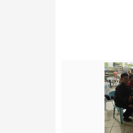
H. Samanhudi, Riwayat S
arifsae
-
Jan 06 2021
Mohammad Husni Thamrin
arifsae
-
Jan 05 2021
R.M. Suryopranoto, Riwa
arifsae
-
Jan 05 2021
Ki Hajar Dewantara, Riw
arifsae
-
Jan 04 2021
Asal Usul Nama Desa Ra
arifsae
-
Jan 03 2021
Abdul Muis, Profil Sing
arifsae
-
Jan 03 2021
Cari Contoh Proposal Re
arifsae
-
Jul 31 2021
Cari Tips dan Contoh Ess
arifsae
-
Jul 31 2021
Dr. Sahardjo, SH, Riway
arifsae
-
Feb 15 2021