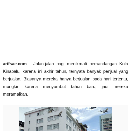
Abdul Muis, Profil Singkat #PahlawanNasional1
arifsae
-
Jan 03 2021
Cari Contoh Proposal Rencana Studi untuk Beasi
arifsae
-
Jul 31 2021
arifsae.com
- Jalan-jalan pagi menikmati pemandangan Kota
Kinabalu, karena ini akhir tahun, ternyata banyak penjual yang
berjualan. Biasanya mereka hanya berjualan pada hari tertentu,
mungkin karena menyambut tahun baru, jadi mereka
meramaikan.