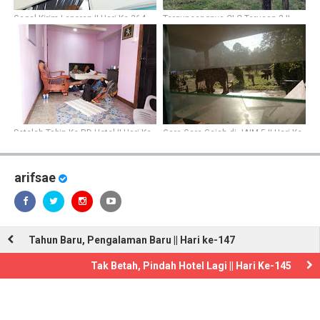
Gagal Kirim Laporan || Hari Ke-364
Terguncangnya CLC Terusan 2 ||
Hari Ke-346
Setelah Tabin Ke RD Hotel || Hari Ke-
Gara-Gara Gajah di JAIM 5 || Hari Ke-
338
376
arifsae
Tahun Baru, Pengalaman Baru || Hari ke-147
Tak Betah, Pindah Hotel Lagi || Hari Ke-145