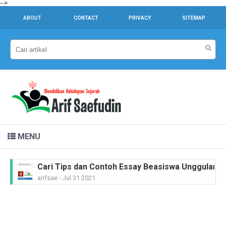
-->
ABOUT
CONTACT
PRIVACY
SITEMAP
MENU
Cari Tips dan Contoh Essay Beasiswa Unggulan unt
arifsae
-
Jul 31 2021
Dr. Sahardjo, SH, Riwayat Singkat #PahlawanNasi
arifsae
-
Feb 15 2021
Ir. H. Djuanda Kartawijaya, Riwayat Singkat #Pah
arifsae
-
Feb 11 2021