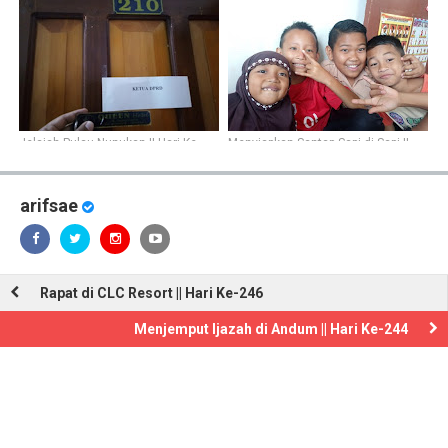
Jelajah Pulau Nunukan || Hari Ke-
Menyiapkan Santap Sapi di Sapi ||
359
Hari Ke-350
arifsae
Rapat di CLC Resort || Hari Ke-246
Menjemput Ijazah di Andum || Hari Ke-244