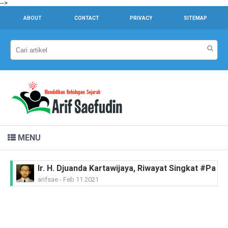
-->
ABOUT
CONTACT
PRIVACY
SITEMAP
MENU
Ir. H. Djuanda Kartawijaya, Riwayat Singkat #Pah
arifsae
-
Feb 11 2021
MGR.A. Sugyopranoto SJ, Riwayat Singkat #Pahl
arifsae
-
Feb 08 2021
Tan Malaka, Riwayat Singkat #PahlawanNasional
arifsae
-
Feb 04 2021