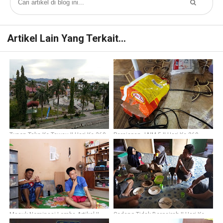
Artikel Lain Yang Terkait...
Tunon Taka Ke Tawau || Hari Ke-360
Persiapan JAIM 5 || Hari Ke-369
Masuk Nominasi Lomba Artikel ||
Sedang Tidak Bergairah || Hari Ke-
Hari Ke-366
352