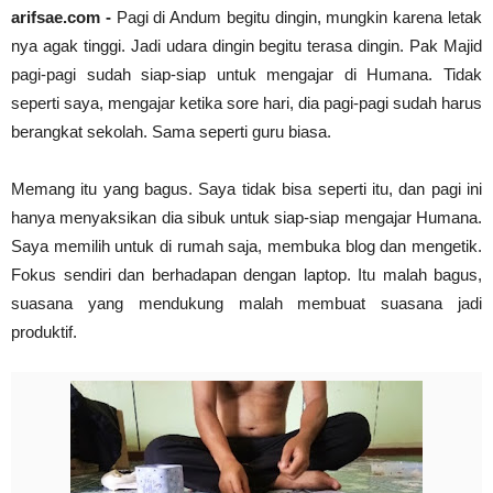
arifsae.com -
Pagi di Andum begitu dingin, mungkin karena letak
Cari Tips dan Contoh Essay Beasiswa Unggulan unt
nya agak tinggi. Jadi udara dingin begitu terasa dingin. Pak Majid
arifsae
-
Jul 31 2021
Dr. Sahardjo, SH, Riwayat Singkat #PahlawanNasi
pagi-pagi sudah siap-siap untuk mengajar di Humana. Tidak
arifsae
-
Feb 15 2021
seperti saya, mengajar ketika sore hari, dia pagi-pagi sudah harus
berangkat sekolah. Sama seperti guru biasa.
Memang itu yang bagus. Saya tidak bisa seperti itu, dan pagi ini
hanya menyaksikan dia sibuk untuk siap-siap mengajar Humana.
Saya memilih untuk di rumah saja, membuka blog dan mengetik.
Fokus sendiri dan berhadapan dengan laptop. Itu malah bagus,
suasana yang mendukung malah membuat suasana jadi
produktif.