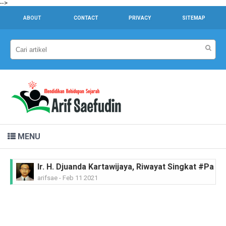
-->
ABOUT
CONTACT
PRIVACY
SITEMAP
MENU
Ir. H. Djuanda Kartawijaya, Riwayat Singkat #Pah
arifsae
-
Feb 11 2021
MGR.A. Sugyopranoto SJ, Riwayat Singkat #Pahl
arifsae
-
Feb 08 2021
Tan Malaka, Riwayat Singkat #PahlawanNasional
arifsae
-
Feb 04 2021