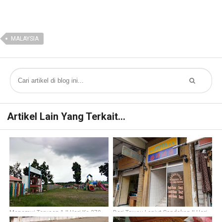
MALAYSIA
Artikel Lain Yang Terkait...
Menemui Terusan 1 || Hari Ke-370
Dari Tawau Lanjut Sandakan || Hari
Ke-361