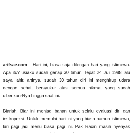
Cari Tips dan Contoh Essay Beasiswa Unggulan unt
arifsae
-
Jul 31 2021
Dr. Sahardjo, SH, Riwayat Singkat #PahlawanNasi
arifsae
-
Feb 15 2021
arifsae.com
- Hari ini, biasa saja ditengah hari yang istimewa.
Apa itu? usiaku sudah genap 30 tahun. Tepat 24 Juli 1988 lalu
saya lahir, artinya, sudah 30 tahun diri ini menghirup udara
dengan sehat, bersyukur atas semua nikmat yang sudah
diberikan-Nya hingga saat ini.
Biarlah. Biar ini menjadi bahan untuk selalu evaluasi diri dan
instropeksi. Untuk memulai hari ini yang biasa namun istimewa,
lari pagi jadi menu biasa pagi ini. Pak Radin masih nyenyak