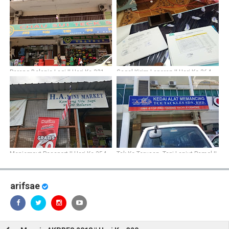
Perang Belanja Lagi || Hari Ke-331
Gagal Kirim Laporan || Hari Ke-364
Menjemput Passport || Hari Ke-354
Tak Ke Terusan, Tapi Lanjut Pamol ||
Hari Ke-333
arifsae