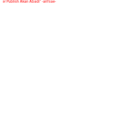
lish Akan Abadi" -arifsae-