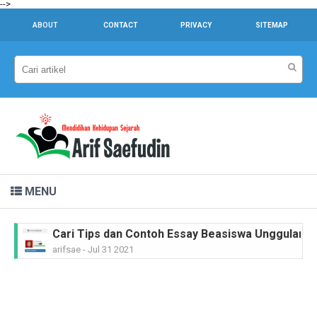
-->
ABOUT
CONTACT
PRIVACY
SITEMAP
MENU
Cari Tips dan Contoh Essay Beasiswa Unggulan unt
arifsae
-
Jul 31 2021
Dr. Sahardjo, SH, Riwayat Singkat #PahlawanNasi
arifsae
-
Feb 15 2021
Ir. H. Djuanda Kartawijaya, Riwayat Singkat #Pah
arifsae
-
Feb 11 2021