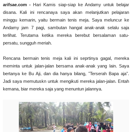
arifsae.com -
Hari Kamis siap-siap ke Andamy untuk belajar
Abdul Muis, Profil Singkat #PahlawanNasional1
disana. Kali ini rencanaya saya akan melanjutkan pelajaran
arifsae
-
Jan 03 2021
Cari Contoh Proposal Rencana Studi untuk Beasi
minggu kemarin, yaitu bermain tenis meja. Saya meluncur ke
arifsae
-
Jul 31 2021
Andamy jam 7 pagi, sambutan hangat anak-anak selalu saja
terlihat. Terutama ketika mereka berebut bersalaman satu-
persatu, sungguh meriah.
Rencana bermain tenis meja kali ini seprtinya gagal, mereka
meminta untuk jalan-jalan bersama anak-anak yang lain. Saya
bertanya ke Bu Aji, dan dia hanya bilang, "Terserah Bapa aja".
Jadi saya memutuskn untuk mengikuti mereka jalan-jalan. Entah
kemana, biar mereka saja yang menuntun jalannya.