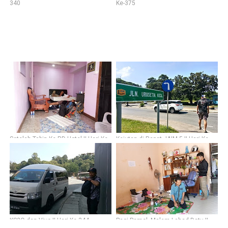
340
Ke-375
Setelah Tabin Ke RD Hotel || Hari Ke-
Kejutan di Rapat JAIM 5 || Hari Ke-
338
337
KS2O dan Vivo || Hari Ke-344
Pagi Pamol, Malam Lahad Datu ||
Hari Ke-336