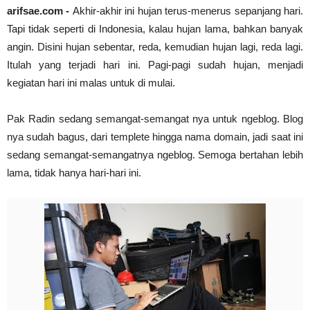
arifsae.com -
Akhir-akhir ini hujan terus-menerus sepanjang hari.
Cari Tips dan Contoh Essay Beasiswa Unggulan unt
Tapi tidak seperti di Indonesia, kalau hujan lama, bahkan banyak
arifsae
-
Jul 31 2021
Dr. Sahardjo, SH, Riwayat Singkat #PahlawanNasi
angin. Disini hujan sebentar, reda, kemudian hujan lagi, reda lagi.
arifsae
-
Feb 15 2021
Itulah yang terjadi hari ini. Pagi-pagi sudah hujan, menjadi
kegiatan hari ini malas untuk di mulai.
Pak Radin sedang semangat-semangat nya untuk ngeblog. Blog
nya sudah bagus, dari templete hingga nama domain, jadi saat ini
sedang semangat-semangatnya ngeblog. Semoga bertahan lebih
lama, tidak hanya hari-hari ini.