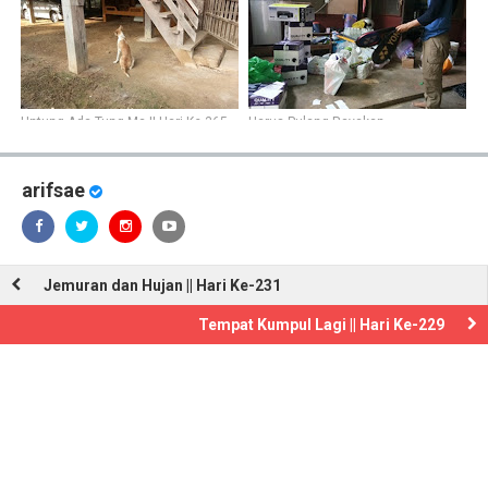
Untung Ada Tung Ma || Hari Ke-365
Harus Pulang Rayakan
Kemenangan || Hari Ke-334
arifsae
Jemuran dan Hujan || Hari Ke-231
Tempat Kumpul Lagi || Hari Ke-229