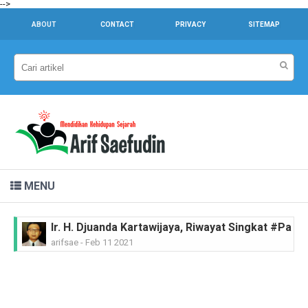
-->
ABOUT
CONTACT
PRIVACY
SITEMAP
MENU
Ir. H. Djuanda Kartawijaya, Riwayat Singkat #Pah
arifsae
-
Feb 11 2021
MGR.A. Sugyopranoto SJ, Riwayat Singkat #Pahl
arifsae
-
Feb 08 2021
Tan Malaka, Riwayat Singkat #PahlawanNasional
arifsae
-
Feb 04 2021