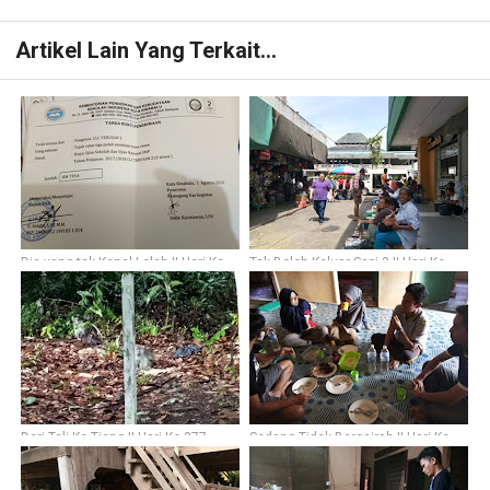
Artikel Lain Yang Terkait...
Dia yang tak Kenal Lelah || Hari Ke-
Tak Boleh Keluar Sapi 2 || Hari Ke-
341
340
Dari Tali Ke Tiang || Hari Ke-377
Sedang Tidak Bergairah || Hari Ke-
352