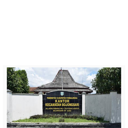
Cari Tips dan Contoh Essay Beasiswa Unggulan unt
arifsae
-
Jul 31 2021
Dr. Sahardjo, SH, Riwayat Singkat #PahlawanNasi
arifsae
-
Feb 15 2021