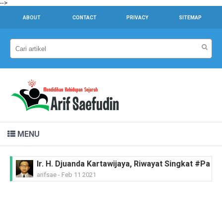
-->
ABOUT
CONTACT
PRIVACY
SITEMAP
MENU
Ir. H. Djuanda Kartawijaya, Riwayat Singkat #Pah
arifsae
-
Feb 11 2021
MGR.A. Sugyopranoto SJ, Riwayat Singkat #Pahl
arifsae
-
Feb 08 2021
Tan Malaka, Riwayat Singkat #PahlawanNasional
arifsae
-
Feb 04 2021