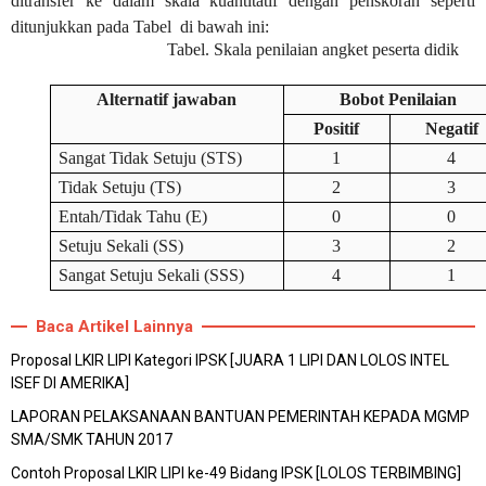
ditransfer ke dalam skala kuantitatif dengan penskoran seperti
ditunjukkan pada Tabel di bawah ini:
Tabel. Skala penilaian angket peserta didik
Alternatif jawaban
Bobot Penilaian
Positif
Negatif
Sangat Tidak Setuju (STS)
1
4
Tidak Setuju (TS)
2
3
Entah/Tidak Tahu (E)
0
0
Setuju Sekali (SS)
3
2
Sangat Setuju Sekali (SSS)
4
1
Baca Artikel Lainnya
Proposal LKIR LIPI Kategori IPSK [JUARA 1 LIPI DAN LOLOS INTEL
ISEF DI AMERIKA]
LAPORAN PELAKSANAAN BANTUAN PEMERINTAH KEPADA MGMP
SMA/SMK TAHUN 2017
Contoh Proposal LKIR LIPI ke-49 Bidang IPSK [LOLOS TERBIMBING]