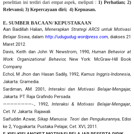
penelitian ini terdiri dari empat aspek, meliputi :
1) Perhatian; 2)
Relevansi; 3) Kepercayaan diri; 4) Kepuasan.
E. SUMBER BACAAN/ KEPUSTAKAAN
Aan Baidillah Halian,
Menerapkan Strategi ARCS untuk Motivasi
Belajar Siswa
, dalam
http://udugudug.wordpress.com
,
diakses 21
Maret 2012.
Davis, Keith dan John W. Newstrom, 1990,
Human Behavior at
Work: Organizational Behavior,
New York: McGraw-Hill Book
Company.
Echol, M Jhon dan Hasan Sadily, 1992,
Kamus Inggris-Indonesia
,
Jakarta: Gramedia.
Sardiman, AM. 2001,
Interaksi dan Motivasi Belajar-Mengajar,
Jakarta: PT. Raja Grafindo Persada.
————————-., 1992,
Interaksi & Motivasi Belajar-Mengajar
,
Cet. IV. Jakarta: Rajawali.
Saifuddin Azwar,
Sikap Manusia: Teori dan Pengukurannya
, Edisi
ke 2, Yogyakarta: Pustaka Pelajar, Cet. XVI, 2011.