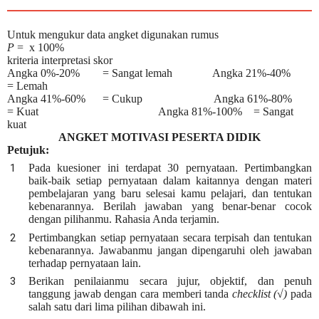
Untuk mengukur data angket digunakan rumus
P
= x 100%
kriteria interpretasi skor
Angka 0%-20% = Sangat lemah
Angka 21%-40%
= Lemah
Angka 41%-60% = Cukup
Angka 61%-80%
= Kuat
Angka 81%-100% = Sangat
kuat
ANGKET MOTIVASI PESERTA DIDIK
Petujuk:
Pada kuesioner ini terdapat 30 pernyataan. Pertimbangkan
baik-baik setiap pernyataan dalam kaitannya dengan materi
pembelajaran yang baru selesai kamu pelajari, dan tentukan
kebenarannya. Berilah jawaban yang benar-benar cocok
dengan pilihanmu. Rahasia Anda terjamin.
Pertimbangkan setiap pernyataan secara terpisah dan tentukan
kebenarannya. Jawabanmu jangan dipengaruhi oleh jawaban
terhadap pernyataan lain.
Berikan penilaianmu secara jujur, objektif, dan penuh
tanggung jawab dengan cara memberi tanda
checklist (√)
pada
salah satu dari lima pilihan dibawah ini.