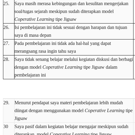
25.
Saya masih merasa kebingungan dan kesulitan mengerjakan
soal/tugas sejarah meskipun sudah diterapkan model
Coperative Learning
tipe Jigsaw
26.
Isi pembelajaran ini tidak sesuai dengan harapan dan tujuan
saya di masa depan
27.
Pada pembelajaran ini tidak ada hal-hal yang dapat
merangsang rasa ingin tahu saya
28.
Saya tidak senang belajar melalui kegiatan diskusi dan berbagi
dengan model
Coperative Learning
tipe Jigsaw dalam
pembelajaran ini
29.
Menurut pendapat saya materi pembelajaran lebih mudah
diingat dengan menggunakan model
Coperative Learning
tipe
Jigsaw
30
Saya pasif dalam kegiatan belajar mengajar meskipun sudah
diterapkan model
Coperative Learning
tipe Jigsaw