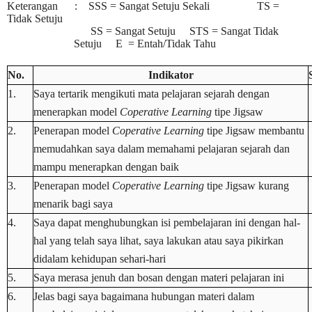
Keterangan : SSS = Sangat Setuju Sekali TS =
Tidak Setuju
SS = Sangat Setuju STS = Sangat Tidak
Setuju E = Entah/Tidak Tahu
No.
Indikator
1.
Saya tertarik mengikuti mata pelajaran sejarah dengan
menerapkan model
Coperative Learning
tipe Jigsaw
2.
Penerapan model
Coperative Learning
tipe Jigsaw membantu
memudahkan saya dalam memahami pelajaran sejarah dan
mampu menerapkan dengan baik
3.
Penerapan model
Coperative Learning
tipe Jigsaw kurang
menarik bagi saya
4.
Saya dapat menghubungkan isi pembelajaran ini dengan hal-
hal yang telah saya lihat, saya lakukan atau saya pikirkan
didalam kehidupan sehari-hari
5.
Saya merasa jenuh dan bosan dengan materi pelajaran ini
6.
Jelas bagi saya bagaimana hubungan materi dalam