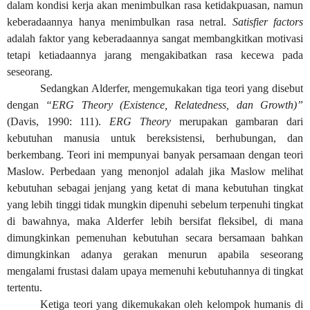
dalam kondisi kerja akan menimbulkan rasa ketidakpuasan, namun
keberadaannya hanya menimbulkan rasa netral.
Satisfier factors
adalah faktor yang keberadaannya sangat membangkitkan motivasi
tetapi ketiadaannya jarang mengakibatkan rasa kecewa pada
seseorang.
Sedangkan Alderfer, mengemukakan tiga teori yang disebut
dengan
“ERG Theory (Existence, Relatedness, dan Growth)”
(Davis, 1990: 111).
ERG Theory
merupakan gambaran dari
kebutuhan manusia untuk bereksistensi, berhubungan, dan
berkembang. Teori ini mempunyai banyak persamaan dengan teori
Maslow. Perbedaan yang menonjol adalah jika Maslow melihat
kebutuhan sebagai jenjang yang ketat di mana kebutuhan tingkat
yang lebih tinggi tidak mungkin dipenuhi sebelum terpenuhi tingkat
di bawahnya, maka Alderfer lebih bersifat fleksibel, di mana
dimungkinkan pemenuhan kebutuhan secara bersamaan bahkan
dimungkinkan adanya gerakan menurun apabila seseorang
mengalami frustasi dalam upaya memenuhi kebutuhannya di tingkat
tertentu.
Ketiga teori yang dikemukakan oleh kelompok humanis di