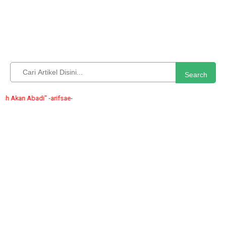
Search
adi" -arifsae-