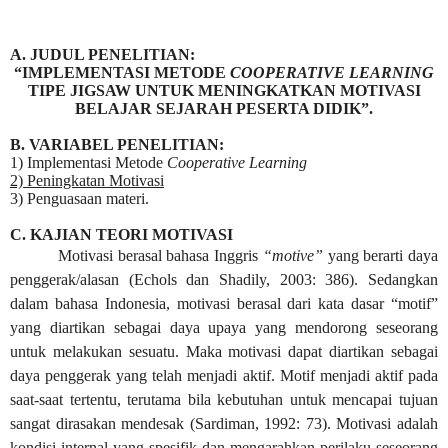
Cari Contoh Proposal Rencana Studi untuk Beasi
arifsae
-
Jul 31 2021
A. JUDUL PENELITIAN:
Cari Tips dan Contoh Essay Beasiswa Unggulan unt
“IMPLEMENTASI METODE
COOPERATIVE LEARNING
arifsae
-
Jul 31 2021
TIPE JIGSAW UNTUK MENINGKATKAN MOTIVASI
BELAJAR SEJARAH PESERTA DIDIK”.
B. VARIABEL PENELITIAN:
1) Implementasi Metode
Cooperative Learning
2) Peningkatan Motivasi
3) Penguasaan materi.
C. KAJIAN TEORI MOTIVASI
Motivasi berasal bahasa Inggris
“motive”
yang berarti daya
penggerak/alasan (Echols dan Shadily, 2003: 386). Sedangkan
dalam bahasa Indonesia, motivasi berasal dari kata dasar “motif”
yang diartikan sebagai daya upaya yang mendorong seseorang
untuk melakukan sesuatu. Maka motivasi dapat diartikan sebagai
daya penggerak yang telah menjadi aktif. Motif menjadi aktif pada
saat-saat tertentu, terutama bila kebutuhan untuk mencapai tujuan
sangat dirasakan mendesak (Sardiman, 1992: 73). Motivasi adalah
kondisi internal yang spesifik dan mengarahkan perilaku seseorang