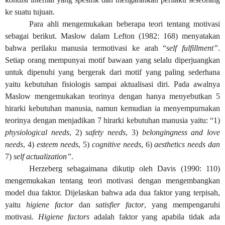
ke suatu tujuan.
Para ahli mengemukakan beberapa teori tentang motivasi
sebagai berikut. Maslow dalam Lefton (1982: 168) menyatakan
bahwa perilaku manusia termotivasi ke arah “
self fulfillment”
.
Setiap orang mempunyai motif bawaan yang selalu diperjuangkan
untuk dipenuhi yang bergerak dari motif yang paling sederhana
yaitu kebutuhan fisiologis sampai aktualisasi diri. Pada awalnya
Maslow mengemukakan teorinya dengan hanya menyebutkan 5
hirarki kebutuhan manusia, namun kemudian ia menyempurnakan
teorinya dengan menjadikan 7 hirarki kebutuhan manusia yaitu: “1)
physiological
needs
, 2)
safety needs
, 3)
belongingness and love
needs
, 4)
esteem needs
, 5)
cognitive needs
, 6)
aesthetics needs dan
7)
self actualization”
.
Herzeberg
sebagaimana dikutip oleh Davis (1990: 110)
mengemukakan tentang teori motivasi dengan mengembangkan
model dua faktor. Dijelaskan bahwa ada dua faktor yang terpisah,
yaitu
higiene factor
dan
satisfier factor
, yang mempengaruhi
motivasi.
Higiene factors
adalah faktor yang apabila tidak ada