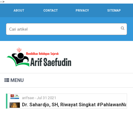
-->
ABOUT
CONTACT
PRIVACY
SITEMAP
MENU
Dr. Sahardjo, SH, Riwayat Singkat #PahlawanNasi
arifsae
-
Feb 15 2021
Ir. H. Djuanda Kartawijaya, Riwayat Singkat #Pah
arifsae
-
Feb 11 2021
MGR.A. Sugyopranoto SJ, Riwayat Singkat #Pahl
arifsae
-
Feb 08 2021