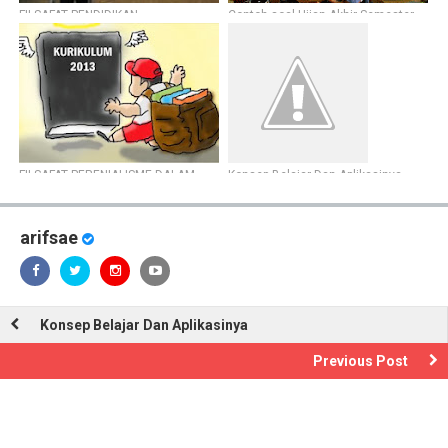
FILSAFAT PENDIDIKAN
Contoh soal Ujian Akhir Semester
REKONSTRUKSIONISME
Sejarah Peminatan Semester 1
FILSAFAT PERENIALISME DALAM
Konsep Belajar Dan Aplikasinya
PENDIDIKAN
arifsae
Konsep Belajar Dan Aplikasinya
Previous Post