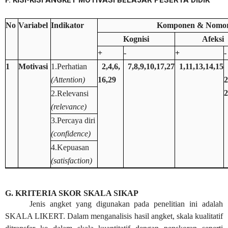
F. KISI-KISI ANGKET MOTIVASI BELAJAR PESERTA DIDIK
No
Variabel
Indikator
Komponen & Nomor
Kognisi
Afeksi
+
-
+
-
1
Motivasi
1.Perhatian
2,4,6,
7,8,9,10,17,27
1,11,13,14,15
(Attention)
16,29
2
2
2.Relevansi
(relevance)
3.Percaya diri
(confidence)
4.Kepuasan
(satisfaction)
G. KRITERIA SKOR SKALA SIKAP
Jenis angket yang digunakan pada penelitian ini adalah
SKALA LIKERT. Dalam menganalisis hasil angket, skala kualitatif