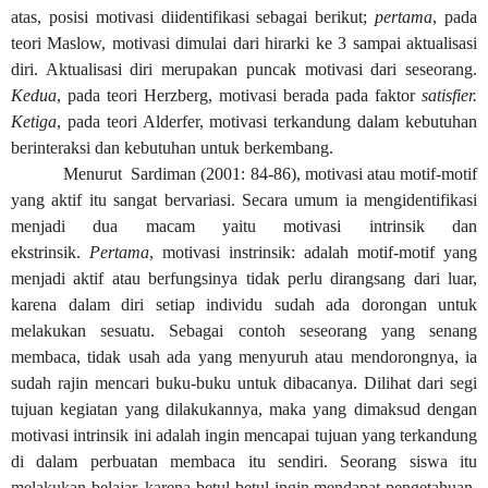
atas, posisi motivasi diidentifikasi sebagai berikut;
pertama
, pada
teori Maslow, motivasi dimulai dari hirarki ke 3 sampai aktualisasi
diri. Aktualisasi diri merupakan puncak motivasi dari seseorang.
Kedua
, pada teori Herzberg, motivasi berada pada faktor
satisfier.
Ketiga
, pada teori Alderfer, motivasi terkandung dalam kebutuhan
berinteraksi dan kebutuhan untuk berkembang.
Menurut Sardiman (2001: 84-86), motivasi atau motif-motif
yang aktif itu sangat bervariasi. Secara umum ia mengidentifikasi
menjadi dua macam yaitu motivasi intrinsik dan
ekstrinsik.
Pertama
, motivasi instrinsik: adalah motif-motif yang
menjadi aktif atau berfungsinya tidak perlu dirangsang dari luar,
karena dalam diri setiap individu sudah ada dorongan untuk
melakukan sesuatu. Sebagai contoh seseorang yang senang
membaca, tidak usah ada yang menyuruh atau mendorongnya, ia
sudah rajin mencari buku-buku untuk dibacanya. Dilihat dari segi
tujuan kegiatan yang dilakukannya, maka yang dimaksud dengan
motivasi intrinsik ini adalah ingin mencapai tujuan yang terkandung
di dalam perbuatan membaca itu sendiri. Seorang siswa itu
melakukan belajar, karena betul-betul ingin mendapat pengetahuan,