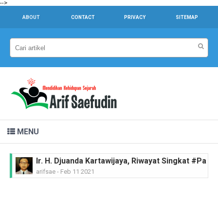
-->
ABOUT
CONTACT
PRIVACY
SITEMAP
MENU
MGR.A. Sugyopranoto SJ, Riwayat Singkat #Pahl
arifsae
-
Feb 08 2021
Tan Malaka, Riwayat Singkat #PahlawanNasional
arifsae
-
Feb 04 2021
KH Zainul Arifin, Riwayat Singkat #PahlawanNasi
arifsae
-
Feb 01 2021