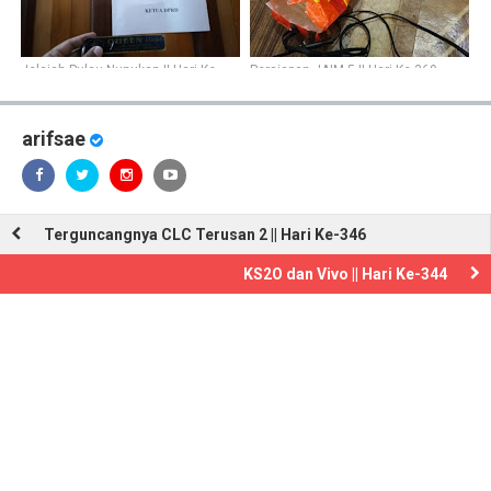
Jelajah Pulau Nunukan || Hari Ke-
Persiapan JAIM 5 || Hari Ke-369
359
arifsae
Terguncangnya CLC Terusan 2 || Hari Ke-346
KS2O dan Vivo || Hari Ke-344