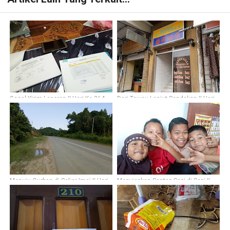
Gagal Kirim Laporan || Hari Ke-364
Dari Tawau Lanjut Sandakan || Hari
Ke-361
Menuju Qurban di Sekar Imej || Hari
Menyiapkan Santap Sapi di Sapi ||
Ke-347
Hari Ke-350