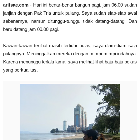
arifsae.com
- Hari ini benar-benar bangun pagi, jam 06.00 sudah
Dr. Sahardjo, SH, Riwayat Singkat #PahlawanNasi
janjian dengan Pak Tria untuk pulang. Saya sudah siap-siap awal
arifsae
-
Feb 15 2021
Ir. H. Djuanda Kartawijaya, Riwayat Singkat #Pah
sebenarnya, namun ditunggu-tunggu tidak datang-datang. Dan
arifsae
-
Feb 11 2021
baru datang jam 09.00 pagi.
Kawan-kawan terlihat masih tertidur pulas, saya diam-diam saja
pulangnya. Meninggalkan mereka dengan mimpi-mimpi indahnya.
Karena menunggu terlalu lama, saya melihat-lihat baju-baju bekas
yang berkualitas.